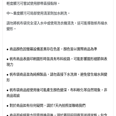
輕度髒污可嘗試使用膠帶直接黏除。
中～重度髒污可局部使用清潔劑加水刷洗。
請勿將帆布袋完全浸入水中或使用洗衣機清洗，這可能導致帆布縮水
變形。
● 商品顏色因螢幕設備差異存在色差，顏色皆以實際商品為準
● 帆布商品表面印刷圖形時皆具有布料紋路，可能影響圖形細節與表
現力
● 帆布袋商品皆為純棉製品，請勿直接下水洗滌，避免發生縮水與變
形
● 帆布袋商品經使用後可能產生顏色變深，布料軟化等自然現象，非
商品瑕疵
● 對於商品如有任何疑問，請於7天內拍照並聯絡我們
● 商品瑕疵經我方同意退換貨後，請於寄回前回復至送達狀態，包含