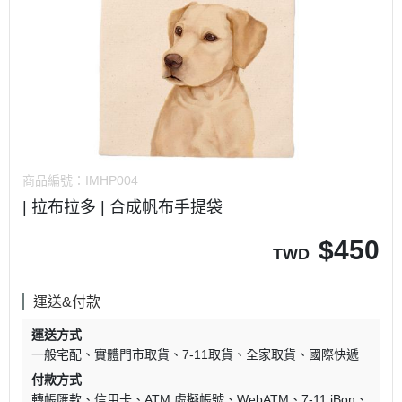
商品編號：
IMHP004
| 拉布拉多 | 合成帆布手提袋
$
450
TWD
運送&付款
運送方式
一般宅配
實體門市取貨
7-11取貨
全家取貨
國際快遞
付款方式
轉帳匯款
信用卡
ATM 虛擬帳號
WebATM
7-11 iBon