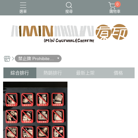
0
選單
搜尋
購物車
禁止牌 Prohibited
card
綜合排行
熱銷排行
最新上架
價格