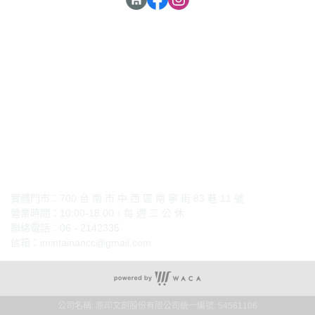
實體門市：700 台 南 市 中 西 區 南 寧 街 83 巷 11 號
營業時間：10:00-18:00，每 週 二 公 休
聯絡電話：06 - 2142335
信箱
：
imintainancc@gmail.com
公司名稱: 原印文創股份有限公司
統一編號: 54561106