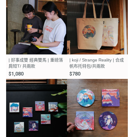
| 好事成雙 經典雙馬 | 重磅落
| koji / Strange Reality | 合成
肩短T/ 共兩款
帆布托特包/共兩款
$1,080
$780