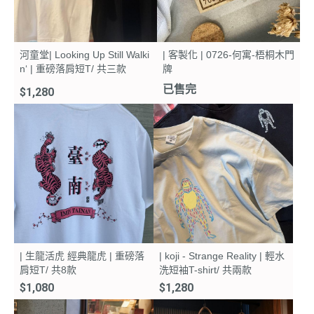
河童堂| Looking Up Still Walki
| 客製化 | 0726-何寓-梧桐木門
n‘ | 重磅落肩短T/ 共三款
牌
已售完
$1,280
| 生龍活虎 經典龍虎 | 重磅落
| koji - Strange Reality | 輕水
肩短T/ 共8款
洗短袖T-shirt/ 共兩款
$1,080
$1,280