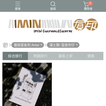
0
選單
搜尋
購物車
藝術家系列 Artist
湯士賢/ 踅夜市仔
綜合排行
熱銷排行
最新上架
價格