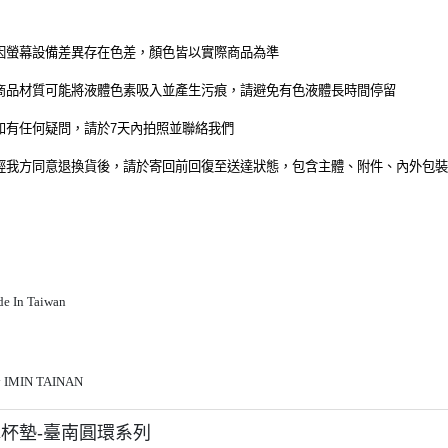
色因螢幕設備差異存在色差，顏色皆以實際商品為準
墊商品材質可能將液體色素吸入並產生污痕，請避免有色液體長時間停留
品如有任何疑問，請於7天內拍照並聯絡我們
疵經我方同意退換貨後，請於寄回前回復至送達狀態，包含主體、附件、內外包
de In Taiwan
y IMIN TAINAN
杯墊-臺南圓環系列