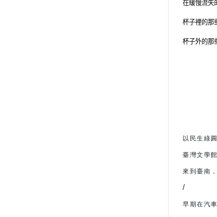
在緩慢流失
杯子裡的那
杯子外的那
以民生綠
臺灣文學館 
來到臺南
/
早期在汽