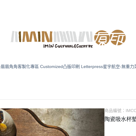
化の眉眉角角
客製化專區 Customized
凸版印刷 Letterpress
星宇航空-無重力
商品編號：
IMC
陶瓷吸水杯墊