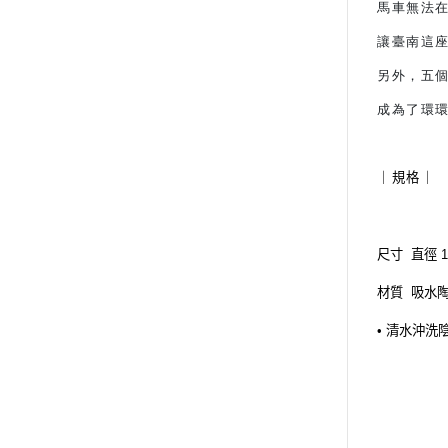
馬車無法
讓臺南這
另外，五
成為了環
｜規格｜
尺寸 直徑 1
材質 吸水
• 清水沖洗