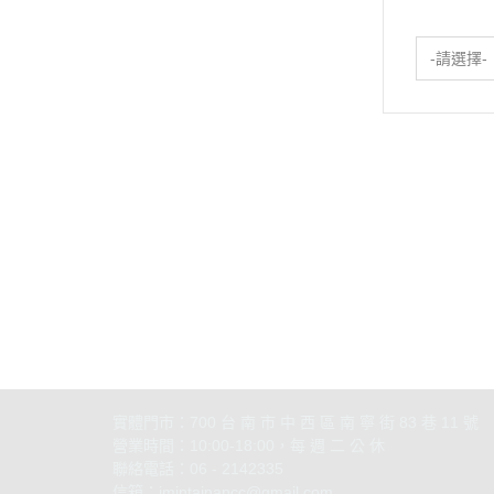
-請選擇-
關於
聯絡我
部落格
實體門市：700 台 南 市 中 西 區 南 寧 街 83 巷 11 號
營業時間：10:00-18:00，每 週 二 公 休
聯絡電話：06 - 2142335
信箱
：
imintainancc@gmail.com