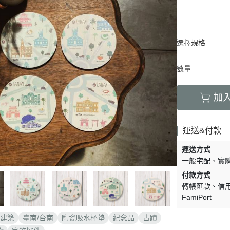
選擇規格
數量
加
運送&付款
運送方式
一般宅配
實
付款方式
轉帳匯款
信
FamiPort
建築
臺南/台南
陶瓷吸水杯墊
紀念品
古蹟