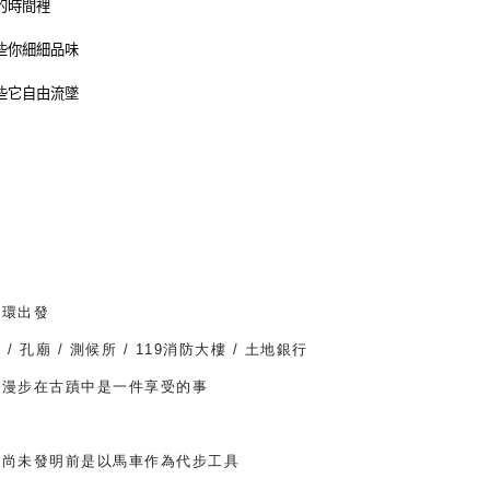
的時間裡
些你細細品味
些它自由流墜
圓環出發
/ 孔廟 / 測候所 / 119消防大樓 / 土地銀行
，漫步在古蹟中是一件享受的事
車尚未發明前是以馬車作為代步工具