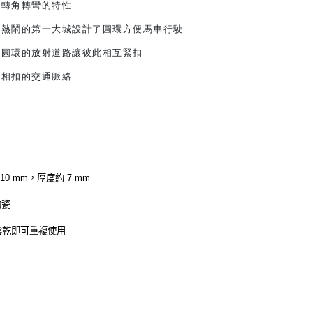
在轉角轉彎的特性
座熱鬧的第一大城設計了圓環方便馬車行駛
個圓環的放射道路讓彼此相互緊扣
環相扣的交通脈絡
10 mm，厚度約 7 mm
陶瓷
陰乾即可重複使用