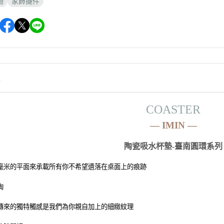
物
家飾擺件
情
COASTER
—
IMIN
—
陶瓷吸水杯墊-
臺南圓環系列
毫米的平面來承載所有你不希望遺落在桌面上的痕跡
陶
傳來的獨特觸感是我們為你親自加上的細緻紋理