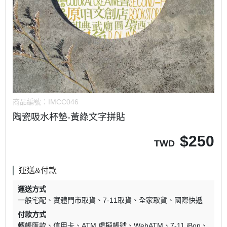
商品編號：
IMCC046
陶瓷吸水杯墊-黃綠文字拼貼
$
250
TWD
運送&付款
運送方式
一般宅配
實體門市取貨
7-11取貨
全家取貨
國際快遞
付款方式
轉帳匯款
信用卡
ATM 虛擬帳號
WebATM
7-11 iBon