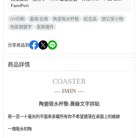
FamiPort
UV印刷
臺南/台南
陶瓷吸水杯墊
紀念品
辦公室小物
地區關鍵字
家飾擺件
分享商品到
商品詳情
COASTER
—
IMIN
—
陶瓷吸水杯墊-
黃綠文字拼貼
用一百一十毫米的平面來承載所有你不希望遺落在桌面上的痕跡
一塊吸水的陶