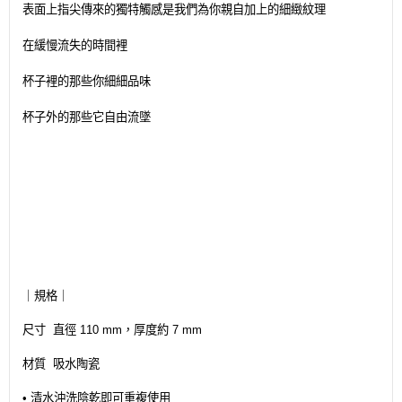
表面上指尖傳來的獨特觸感是我們為你親自加上的細緻紋理
在緩慢流失的時間裡
杯子裡的那些你細細品味
杯子外的那些它自由流墜
｜規格｜
尺寸 直徑 110 mm，厚度約 7 mm
材質 吸水陶瓷
• 清水沖洗陰乾即可重複使用