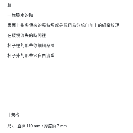
跡
一塊吸水的陶
表面上指尖傳來的獨特觸感是我們為你親自加上的細緻紋理
在緩慢流失的時間裡
杯子裡的那些你細細品味
杯子外的那些它自由流墜
｜規格｜
尺寸 直徑 110 mm，厚度約 7 mm