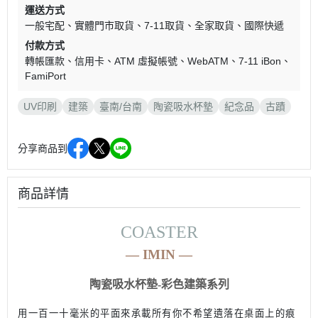
運送方式
一般宅配
實體門市取貨
7-11取貨
全家取貨
國際快遞
付款方式
轉帳匯款
信用卡
ATM 虛擬帳號
WebATM
7-11 iBon
FamiPort
UV印刷
建築
臺南/台南
陶瓷吸水杯墊
紀念品
古蹟
分享商品到
商品詳情
COASTER
—
IMIN
—
陶瓷吸水杯墊-彩色建築系列
用一百一十毫米的平面來承載所有你不希望遺落在桌面上的痕