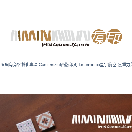
化の眉眉角角
客製化專區 Customized
凸版印刷 Letterpress
星宇航空-無重力