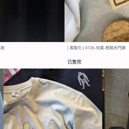
共三款
| 客製化 | 0726-何寓-梧桐木門牌
已售完