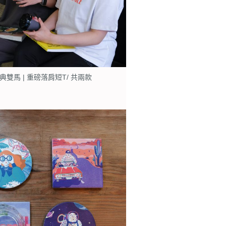
經典雙馬 | 重磅落肩短T/ 共兩款