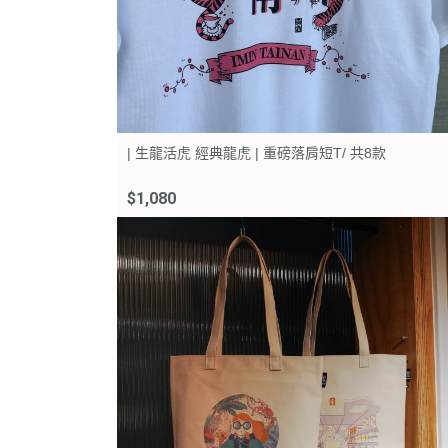
| 生龍活虎 經典龍虎 | 重磅落肩短T/ 共8款
$1,080