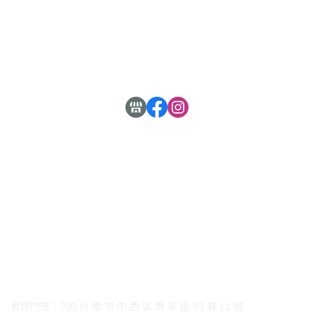
全部商品
付款方式說明
售後服務說明
實體門市：700 台 南 市 中 西 區 南 寧 街 83 巷 11 號